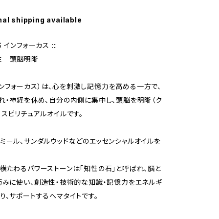
nal shipping available
US インフォーカス :::
性 頭脳明晰
s（インフォーカス）は、心を刺激し記憶力を高める一方で、
れ・神経を休め、自分の内側に集中し、頭脳を明晰（ク
くスピリチュアルオイルです。
ミール、サンダルウッドなどのエッセンシャルオイルを
横たわるパワーストーンは「知性の石」と呼ばれ、脳と
巧みに使い、創造性・技術的な知識・記憶力をエネルギ
り、サポートするヘマタイトです。