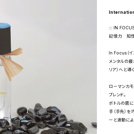
Internatio
::: IN FOC
記憶力 知
In Focu
メンタルの疲
リア）へと導
ローマンカモ
ブレンド。
ボトルの底に
手（手先）を
ーと波動によ