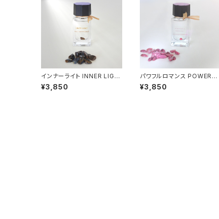
インナーライト INNER LIGH
パワフルロマンス POWERF
T
L ROMANCE
¥3,850
¥3,850