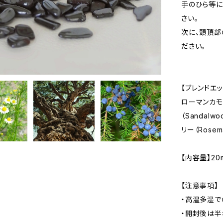
手のひら等に
さい。
次に、頭頂部
ださい。
【ブレンドエ
ローマンカモミ
（Sandalw
リー（Rose
【内容量】20m
【注意事項】
・高温多湿で
・開封後は半