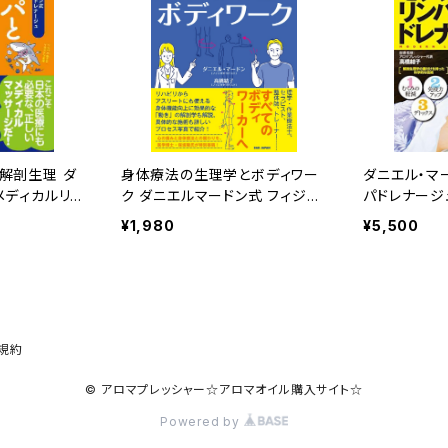
解剖生理 ダ
身体療法の生理学とボディワー
ダニエル・マ
メディカルリン
ク ダニエルマードン式 フィジオ
パドレナージュ
セラピーメソッド
¥1,980
¥5,500
規約
© アロマプレッシャー☆アロマオイル購入サイト☆
Powered by